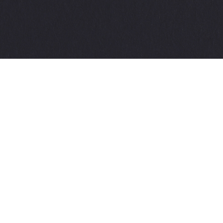
Yenilikleri Kaçırmayın
Sergilerimiz, etkinliklerimiz ve daha fazlası hakkında e-posta
güncellemeleri alın: